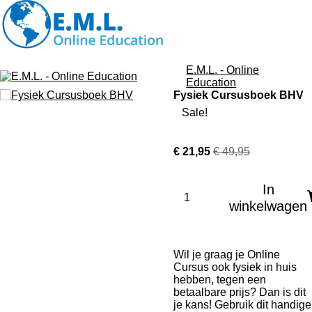
Ga
direct
naar
de
hoofdinhoud
E.M.L. - Online
Education
Fysiek Cursusboek BHV
Sale!
€ 21,95
€ 49,95
In
winkelwagen
Wil je graag je Online
Cursus ook fysiek in huis
hebben, tegen een
betaalbare prijs? Dan is dit
je kans! Gebruik dit handige