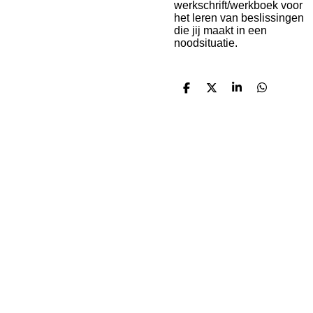
werkschrift/werkboek voor
het leren van beslissingen
die jij maakt in een
noodsituatie.
D
D
S
D
e
e
h
e
l
e
a
l
e
l
r
e
n
e
n