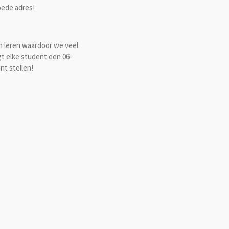
goede adres!
n leren waardoor we veel
jgt elke student een 06-
nt stellen!