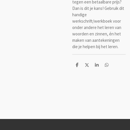
tegen een betaalbare prijs?
Dan is dit je kans! Gebruik dit
handige
werkschrift/werkboek voor
onder andere het leren van
woorden en zinnen, én het
maken van aantekeningen
die je helpen bij het leren.
D
D
S
D
e
e
h
e
l
e
a
l
e
l
r
e
n
e
n