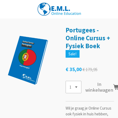
Ga
direct
naar
de
hoofdinhoud
Portugees -
Online Cursus +
Fysiek Boek
Sale!
€ 35,00
€ 179,95
In
winkelwagen
Wil je graag je Online Cursus
ook fysiek in huis hebben,